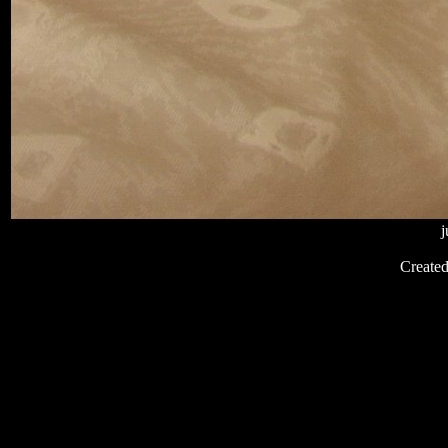
j
Create